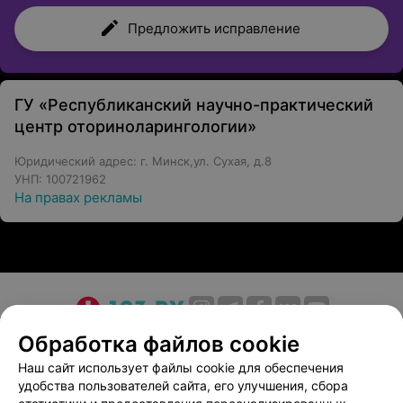
Предложить исправление
ГУ «Республиканский научно-практический
центр оториноларингологии»
Юридический адрес: г. Минск,ул. Сухая, д.8
УНП: 100721962
На правах рекламы
О проекте
Новости проекта
Размещение рекламы
Обработка файлов cookie
Медицинский маркетинг
Публичный договор
Наш сайт использует файлы cookie для обеспечения
удобства пользователей сайта, его улучшения, сбора
Пользовательское соглашение
Способы оплаты